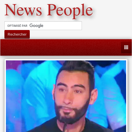
News People
Rechercher
Togg