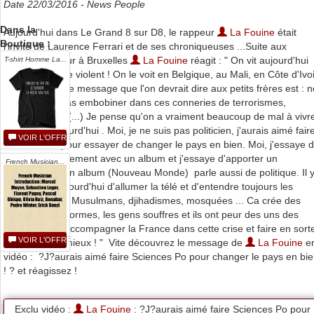
Date 22/03/2016 -
News People
Dans la
Aujourd'hui dans Le Grand 8 sur D8, le rappeur
La Fouine
était
Boutique :
l'invité de Laurence Ferrari et de ses chroniqueuses ...Suite aux
attentats du jour à Bruxelles
La Fouine
réagit : " On vit aujourd'hui
T-shirt Homme La...
dans un monde violent ! On le voit en Belgique, au Mali, en Côte d'Ivoi
en France ... Le message que l'on devrait dire aux petits frères est : n
vous laissez pas embobiner dans ces conneries de terrorismes,
de djihadisme (...) Je pense qu'on a vraiment beaucoup de mal à vivr
ensemble aujourd'hui . Moi, je ne suis pas politicien, j'aurais aimé fair
VOIR L'OFFRE
Sciences Po pour essayer de changer le pays en bien. Moi, j'essaye 
le faire modestement avec un album et j'essaye d'apporter un
French Musician...
message... Mon album (Nouveau Monde) parle aussi de politique. Il 
en a marre aujourd'hui d'allumer la télé et d'entendre toujours les
même choses. Musulmans, djihadismes, mosquées ... Ca crée des
amalgames énormes, les gens souffres et ils ont peur des uns des
autres. Il faut accompagner la France dans cette crise et faire en sort
VOIR L'OFFRE
que cela aille mieux ! " Vite découvrez le message de
La Fouine
e
vidéo : ?J?aurais aimé faire Sciences Po pour changer le pays en bi
! ? et réagissez !
Exclu vidéo :
La Fouine
: ?J?aurais aimé faire Sciences Po pour