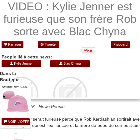
VIDEO : Kylie Jenner est
furieuse que son frère Rob
sorte avec Blac Chyna
Partager
Tweeter
Flipboard
People lié à cette news:
Kylie Jenner
Blac Chyna
Dans la
Boutique :
Hittings Tom Cool...
Date 27/01/2016 -
News People
Kylie Jenner
serait furieuse parce que Rob Kardashian sortirait ave
VOIR L'OFFRE
Blac Chyna
, qui est l'ex fiancée et la mère du bébé de son petit-ami
Tyga.
...