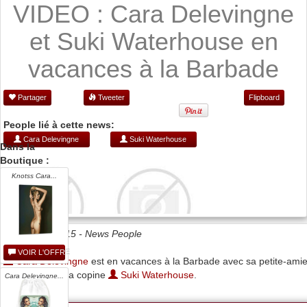
VIDEO : Cara Delevingne
et Suki Waterhouse en
vacances à la Barbade
Partager
Tweeter
Flipboard
People lié à cette news:
Cara Delevingne
Suki Waterhouse
Dans la
Boutique :
Knotss Cara...
Date 31/12/2015 -
News People
VOIR L'OFFRE
Cara Delevingne
est en vacances à la Barbade avec sa petite-ami
St. Vincent et sa copine
Suki Waterhouse
.
Cara Delevingne...