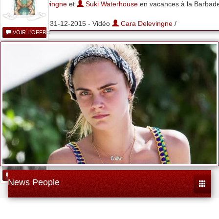
Cara Delevingne
et
Suki Waterhouse
en vacances à la Barbad
31-12-2015 - Vidéo
Cara Delevingne
/
VOIR L'OFFRE
Cara Delevingne:...
VOIR L'OFFRE
Photo De Cara...
VOIR L'OFFRE
News People
Toggle