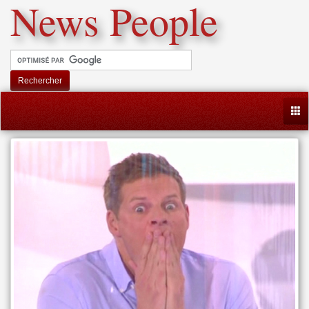
News People
Rechercher
Togg