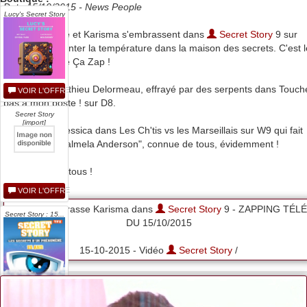
Date 15/10/2015 -
News People
Lucy's Secret Story
Quand Mélanie et Karisma s'embrassent dans
Secret Story
9 sur
NT1 et font monter la température dans la maison des secrets. C'est l
zapping télé de Ça Zap !
Mais aussi Matthieu Delormeau, effrayé par des serpents dans Touch
VOIR L'OFFRE
pas à mon poste ! sur D8.
Secret Story
[import]
Sans oublier Jessica dans Les Ch'tis vs les Marseillais sur W9 qui fait
référence à "Palmela Anderson", connue de tous, évidemment !
Bon zapping à tous !
VOIR L'OFFRE
Mélanie embrasse Karisma dans
Secret Story
9 - ZAPPING TÉLÉ
Secret Story : 15...
DU 15/10/2015
15-10-2015 - Vidéo
Secret Story
/
VOIR L'OFFRE