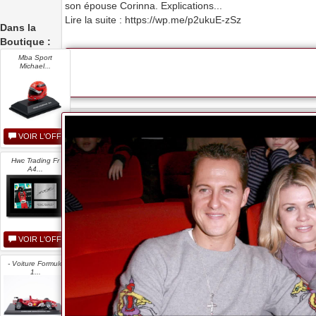
son épouse Corinna. Explications...
Lire la suite : https://wp.me/p2ukuE-zSz
Dans la
Boutique :
Mba Sport
Michael...
VOIR L'OFFRE
Hwc Trading Fr
A4...
VOIR L'OFFRE
- Voiture Formule
1...