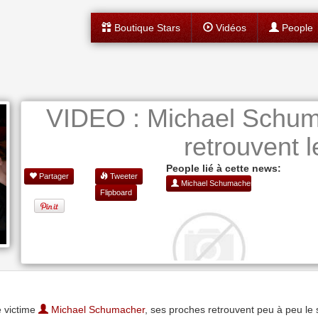
Boutique Stars
Vidéos
People
VIDEO : Michael Schum
retrouvent l
People lié à cette news:
Partager
Tweeter
Michael Schumacher
Flipboard
é victime
Michael Schumacher
, ses proches retrouvent peu à peu le so