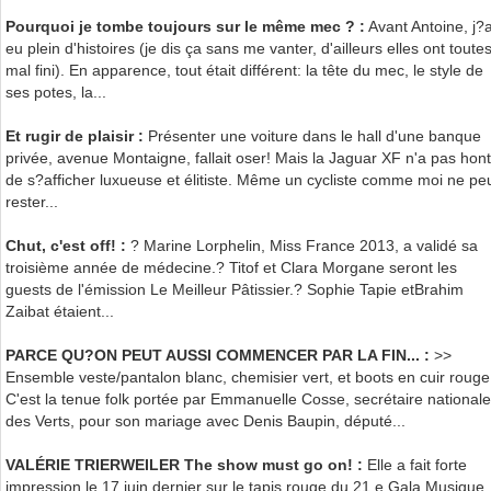
Pourquoi je tombe toujours sur le même mec ? :
Avant Antoine, j?a
eu plein d'histoires (je dis ça sans me vanter, d'ailleurs elles ont toute
mal fini). En apparence, tout était différent: la tête du mec, le style de
ses potes, la...
Et rugir de plaisir :
Présenter une voiture dans le hall d'une banque
privée, avenue Montaigne, fallait oser! Mais la Jaguar XF n'a pas hon
de s?afficher luxueuse et élitiste. Même un cycliste comme moi ne pe
rester...
Chut, c'est off! :
? Marine Lorphelin, Miss France 2013, a validé sa
troisième année de médecine.? Titof et Clara Morgane seront les
guests de l'émission Le Meilleur Pâtissier.? Sophie Tapie etBrahim
Zaibat étaient...
PARCE QU?ON PEUT AUSSI COMMENCER PAR LA FIN... :
>>
Ensemble veste/pantalon blanc, chemisier vert, et boots en cuir rouge
C'est la tenue folk portée par Emmanuelle Cosse, secrétaire nationale
des Verts, pour son mariage avec Denis Baupin, député...
VALÉRIE TRIERWEILER The show must go on! :
Elle a fait forte
impression le 17 juin dernier sur le tapis rouge du 21 e Gala Musique