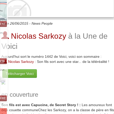
Date 26/06/2015 -
News People
FFRE
ts...
Nicolas Sarkozy
à la Une de
Voici
Aujourd'hui sort le numéro 1442 de Voici, voici son sommaire :
•
Nicolas Sarkozy
: Son fils sort avec une star... de la téléréalité !
FFRE
irt...
Télécharger Voici
en couverture
FFRE
Son fils est avec Capucine, de Secret Story ! :
Les amoureux font
...
déjà couette communeChez les Sarkozy, on a la classe de père en fils