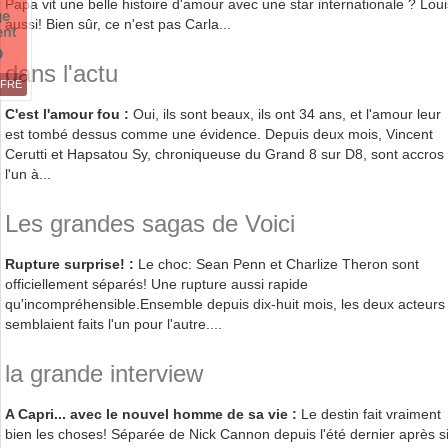
Papa vit une belle histoire d'amour avec une star internationale ? Loui
aussi! Bien sûr, ce n'est pas Carla...
dans l'actu
FFRE
C'est l'amour fou :
Oui, ils sont beaux, ils ont 34 ans, et l'amour leur
est tombé dessus comme une évidence. Depuis deux mois, Vincent
Cerutti et Hapsatou Sy, chroniqueuse du Grand 8 sur D8, sont accros
l'un à...
Les grandes sagas de Voici
Rupture surprise! :
Le choc: Sean Penn et Charlize Theron sont
officiellement séparés! Une rupture aussi rapide
qu'incompréhensible.Ensemble depuis dix-huit mois, les deux acteurs
semblaient faits l'un pour l'autre....
la grande interview
A Capri... avec le nouvel homme de sa vie :
Le destin fait vraiment
bien les choses! Séparée de Nick Cannon depuis l'été dernier après s