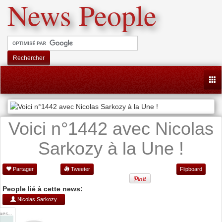
News People
Rechercher
Togg
Voici n°1442 avec Nicolas
Sarkozy à la Une !
Partager
Tweeter
Flipboard
People lié à cette news:
Nicolas Sarkozy
ues...