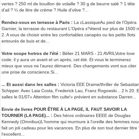
vertes ? 250 ml de bouillon de volaille ? 30 g de beurre salé ? 1 tête
d'ail ? ¼ de litre de crème ? Huile d'olive ?...
Rendez-vous en terrasse à Paris :
La cLassiqueAu pied de l'Opéra
Garnier, la terrasse du restaurant L'Opéra s?étend sur plus de 1500 
2. A vous de choisir entre les confortables canapés ou les petits îlots
entourés de buis et de...
Votre scope hotros de l'été :
Bélier 21 MARS - 21 AVRILVotre love
code: il y aura un avant et un après, cet été. Et vous le terminerez
mieux que vous ne l'aurez démarré. Des changements vont sus citer
une prise de conscience.Si...
... Et aussi dans les salles :
Victoria EEE Drame/thriller de Sebastia
Schipper. Avec Laia Costa, Frederick Lau, Franz Rogowski... 2 h 20. 
salles le 01/07« Attention film culte!» prévient en substance Darren...
Envie de livres POUR ÊTRE À LA PAGE, IL FAUT SAVOIR LA
TOURNER (LA PAGE)... :
Des héros ordinaires EEEE de Douglas
Kennedy (Omnibus)L'homme qui murmure à l'oreille des femmes nou
fait un joli cadeau pour les vacances. En plus de son tout dernier titre 
l'excellent...