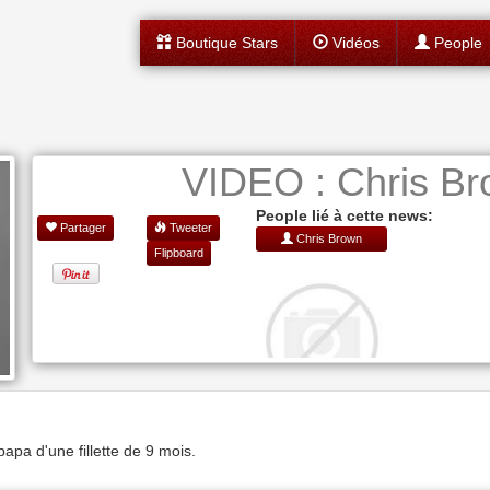
Boutique Stars
Vidéos
People
VIDEO : Chris Br
People lié à cette news:
Partager
Tweeter
Chris Brown
Flipboard
 papa d'une fillette de 9 mois.