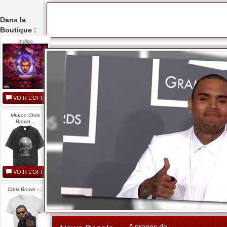
Dans la
Boutique :
Indigo
VOIR L'OFFRE
Mtnroo Chris
Brown...
VOIR L'OFFRE
Chris Brown -...
A propos de...