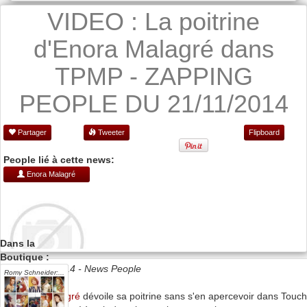
VIDEO : La poitrine
d'Enora Malagré dans
TPMP - ZAPPING
PEOPLE DU 21/11/2014
Partager
Tweeter
Flipboard
People lié à cette news:
Enora Malagré
Dans la
Boutique :
Date 21/11/2014 -
News People
Romy Schneider:...
Enora Malagré
dévoile sa poitrine sans s'en apercevoir dans Touc