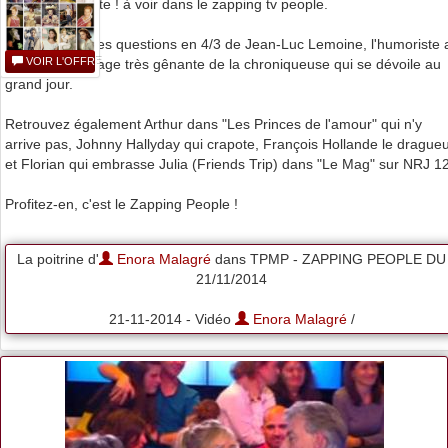
pas à mon poste ! à voir dans le zapping tv people.
En effet, lors des questions en 4/3 de Jean-Luc Lemoine, l'humoriste 
VOIR L'OFFRE
dévoilé une image très gênante de la chroniqueuse qui se dévoile au
grand jour.
Retrouvez également Arthur dans "Les Princes de l'amour" qui n'y
arrive pas, Johnny Hallyday qui crapote, François Hollande le drague
et Florian qui embrasse Julia (Friends Trip) dans "Le Mag" sur NRJ 12
Profitez-en, c'est le Zapping People !
La poitrine d'
Enora Malagré
dans TPMP - ZAPPING PEOPLE DU
21/11/2014
21-11-2014 - Vidéo
Enora Malagré
/