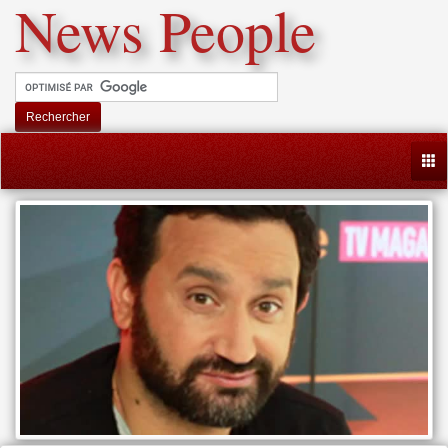
News People
Rechercher
Togg