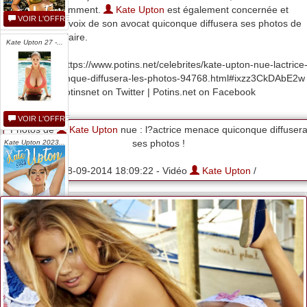
Lawrence notamment.
Kate Upton
est également concernée et
VOIR L'OFFRE
menace par la voix de son avocat quiconque diffusera ses photos de
poursuite judiciaire.
Kate Upton 27 -...
Lire la suite : https://www.potins.net/celebrites/kate-upton-nue-lactrice
menace-quiconque-diffusera-les-photos-94768.html#ixzz3CkDAbE2w
Follow us: @potinsnet on Twitter | Potins.net on Facebook
VOIR L'OFFRE
Photos de
Kate Upton
nue : l?actrice menace quiconque diffuser
ses photos !
Kate Upton 2023...
08-09-2014 18:09:22 - Vidéo
Kate Upton
/
VOIR L'OFFRE
Mmmu Kate
Upton...