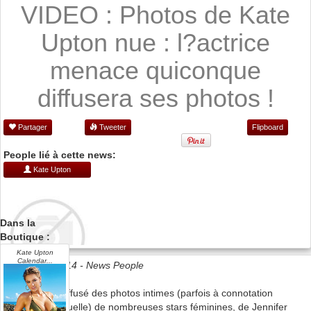
VIDEO : Photos de Kate
Upton nue : l?actrice
menace quiconque
diffusera ses photos !
Partager
Tweeter
Flipboard
People lié à cette news:
Kate Upton
Dans la
Boutique :
Kate Upton
Calendar...
Date 08/09/2014 -
News People
Un hacker a diffusé des photos intimes (parfois à connotation
clairement sexuelle) de nombreuses stars féminines, de Jennifer