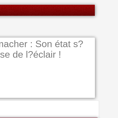
acher : Son état s?
se de l?éclair !