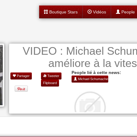
Boutique Stars
Vidéos
People
VIDEO : Michael Schum
améliore à la vites
People lié à cette news:
Partager
Tweeter
Michael Schumacher
Flipboard