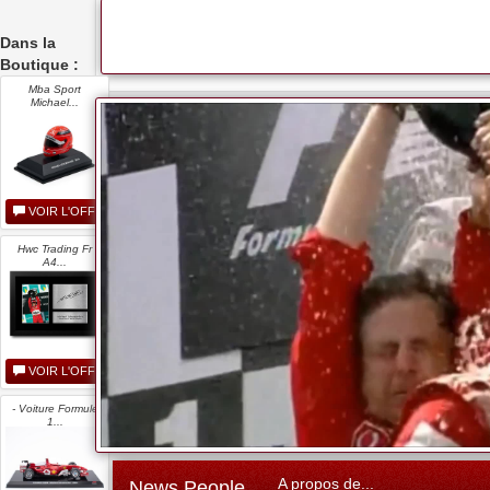
Dans la
Boutique :
Mba Sport
Michael...
VOIR L'OFFRE
Hwc Trading Fr
A4...
VOIR L'OFFRE
- Voiture Formule
1...
A propos de...
News People