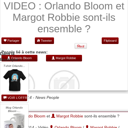
VIDEO : Orlando Bloom et
Margot Robbie sont-ils
ensemble ?
Partager
Tweeter
Flipboard
People lié à cette news:
Dans la
Orlando Bloom
Margot Robbie
Boutique :
T-shirt Orlando...
Date 30/01/2014 -
News People
VOIR L'OFFRE
Mug Orlando
Bloom -...
Orlando Bloom
et
Margot Robbie
sont-ils ensemble ?
30-01-2014 - Vidéo
Orlando Bloom
/
Margot Robbie
/