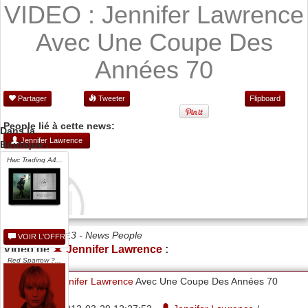
VIDEO : Jennifer Lawrence
Avec Une Coupe Des
Années 70
Partager
Tweeter
Flipboard
People lié à cette news:
Dans la
Jennifer Lawrence
Boutique :
Hwc Trading A4...
Date 29/03/2013 -
News People
VOIR L'OFFRE
Vidéo de
Jennifer Lawrence
:
Red Sparrow ?...
Jennifer Lawrence
Avec Une Coupe Des Années 70