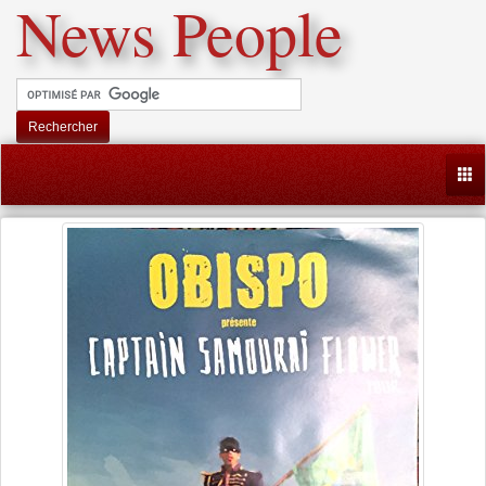
News People
Rechercher
Togg