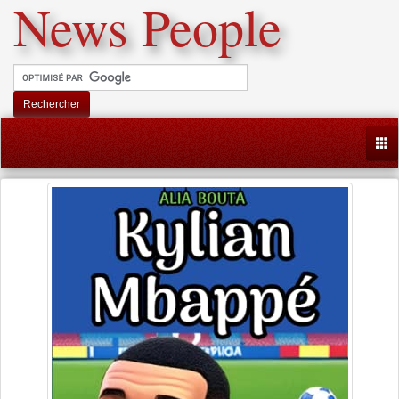
News People
Rechercher
Togg