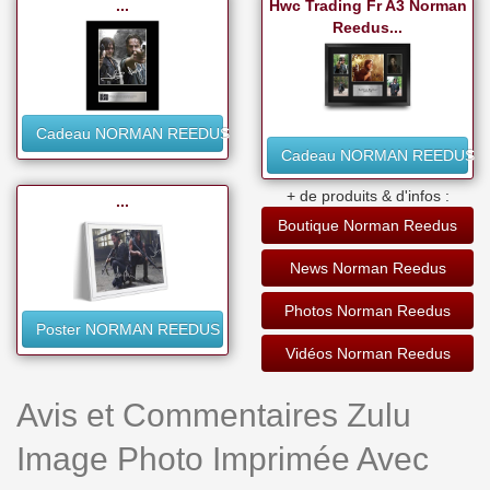
...
Hwc Trading Fr A3 Norman
Reedus...
Cadeau NORMAN REEDUS
Cadeau NORMAN REEDUS
+ de produits & d'infos :
...
Boutique Norman Reedus
News Norman Reedus
Photos Norman Reedus
Poster NORMAN REEDUS
Vidéos Norman Reedus
Avis et Commentaires Zulu
Image Photo Imprimée Avec