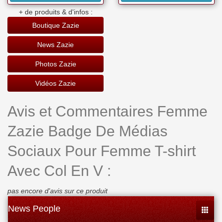
+ de produits & d'infos :
Boutique Zazie
News Zazie
Photos Zazie
Vidéos Zazie
Avis et Commentaires Femme
Zazie Badge De Médias
Sociaux Pour Femme T-shirt
Avec Col En V :
pas encore d'avis sur ce produit
News People
Toggle