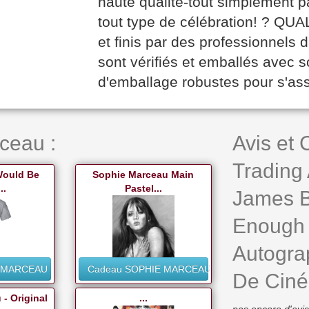
haute qualité-tout simplement pa
tout type de célébration! ? Q
et finis par des professionnels 
sont vérifiés et emballés avec s
d'emballage robustes pour s'assur
ceau :
Avis et
Trading
 Would Be
Sophie Marceau Main
..
Pastel...
James B
Enough 
Autogra
E MARCEAU
Cadeau SOPHIE MARCEAU
De Ciné
- Original
...