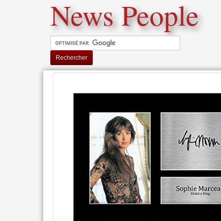
News People
Rechercher