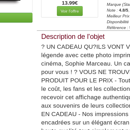
13.99€
Marque (Sta
Note :
4.8
/5
Voir l'offre
Meilleur Prix
Disponibilité 
Référence :
Description de l'objet
? UN CADEAU QU?ILS VONT V
légende avec cette photo impri
cinéma, Sophie Marceau. Un cade
pour vous ! ? VOUS NE TRO
PRODUIT POUR LE PRIX - Tout 
le coût, les fans et les collecti
recevoir cet affichage authentiq
aux souvenirs de leurs collec
EN CADEAU - Nos impressions
encadrées sur un élégant écran 