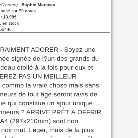
r/Thème) :
Sophie Marceau
, basé sur
59
notes.
 :
13.99
€
:
en stock
59446
RAIMENT ADORER - Soyez une
mée signée de l?un des grands du
au étoilé à la fois pour eux et
UVEREZ PAS UN MEILLEUR
comme la vraie chose mais sans
onneurs de tout âge seront ravis de
ue qui constitue un ajout unique
tionneurs ? ARRIVE PRÊT À OFFRIR
 A4 (297x210mm) sont non
noir mat. Léger, mais de la plus