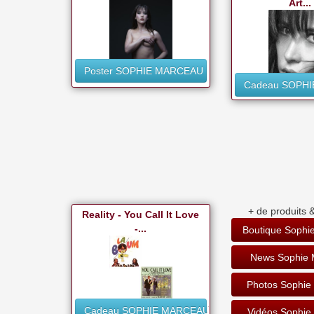
Art...
Poster SOPHIE MARCEAU
Cadeau SOPH
+ de produits &
Reality - You Call It Love
-...
Boutique Sophi
News Sophie 
Photos Sophie
Cadeau SOPHIE MARCEAU
Vidéos Sophie