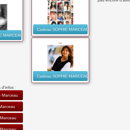
pas encore d'avis
Cadeau SOPHIE MARCEAU
IE MARCEAU
...
Cadeau SOPHIE MARCEAU
 d'infos :
e Marceau
Marceau
 Marceau
 Marceau