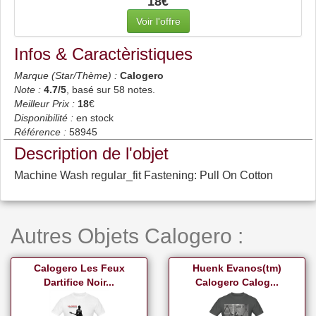
18€
Voir l'offre
Infos & Caractèristiques
Marque (Star/Thème) :
Calogero
Note :
4.7
/5
, basé sur
58
notes.
Meilleur Prix :
18
€
Disponibilité :
en stock
Référence :
58945
Description de l'objet
Machine Wash regular_fit Fastening: Pull On Cotton
Autres Objets Calogero :
Calogero Les Feux
Huenk Evanos(tm)
Dartifice Noir...
Calogero Calog...