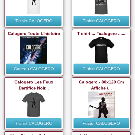
T-shirt CALOGERO
T-shirt CALOGERO
Calogero Toute L'histoire
T-shirt ... #calogero ......
Cadeau CALOGERO
T-shirt CALOGERO
Calogero Les Feux
Calogero - 80x120 Cm
Dartifice Noir...
Affiche /...
T-shirt CALOGERO
Poster CALOGERO