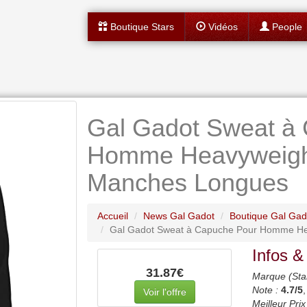
Boutique Stars
Vidéos
People
Gal Gadot Sweat à
Homme Heavyweight 
Manches Longues
Accueil
News Gal Gadot
Boutique Gal Gad
Gal Gadot Sweat à Capuche Pour Homme Hea
Infos &
31.87€
Marque (Sta
Note :
4.7
/5
Voir l'offre
Meilleur Prix