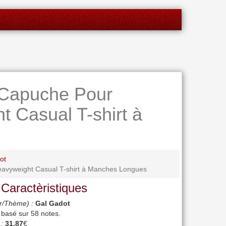
 Capuche Pour
Casual T-shirt à
ot
vyweight Casual T-shirt à Manches Longues
 Caractèristiques
r/Thème) :
Gal Gadot
, basé sur
58
notes.
 :
31.87
€