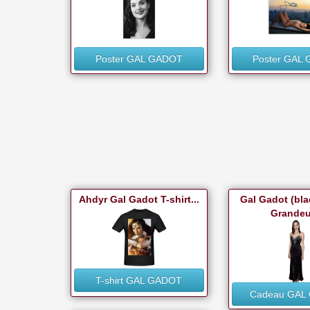
Poster GAL GADOT
Poster GAL
Ahdyr Gal Gadot T-shirt...
Gal Gadot (bla
Grandeur
T-shirt GAL GADOT
Cadeau GAL