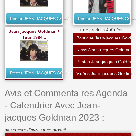
Poster JEAN-JACQUES GOLDMAN
Poster JEAN-JACQUES GO
+ de produits & d'infos :
Jean-jacques Goldman \
Tour 1984...
Boutique Jean-jacques Goldm
News Jean-jacques Goldman
Photos Jean-jacques Goldman
Poster JEAN-JACQUES GOLDMAN
Vidéos Jean-jacques Goldman
Avis et Commentaires Agenda
- Calendrier Avec Jean-
jacques Goldman 2023 :
pas encore d'avis sur ce produit