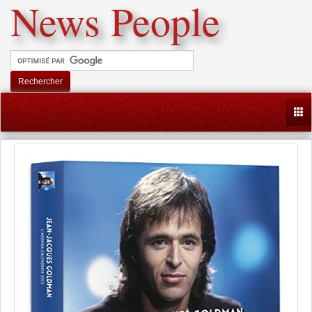
News People
Rechercher
Togg