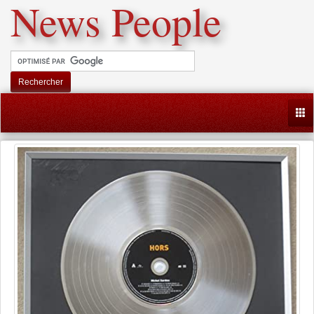
News People
Rechercher
Togg