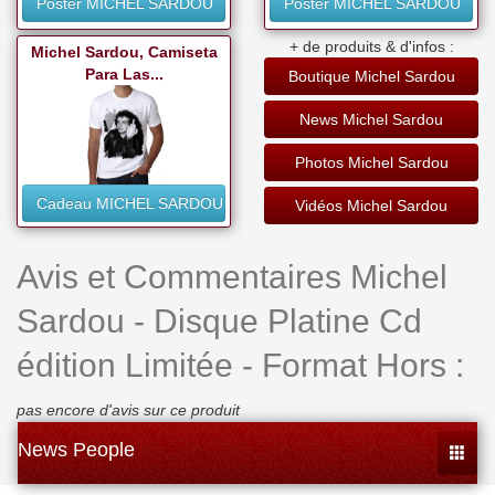
Poster MICHEL SARDOU
Poster MICHEL SARDOU
+ de produits & d'infos :
Michel Sardou, Camiseta
Para Las...
Boutique Michel Sardou
News Michel Sardou
Photos Michel Sardou
Cadeau MICHEL SARDOU
Vidéos Michel Sardou
Avis et Commentaires Michel
Sardou - Disque Platine Cd
édition Limitée - Format Hors :
pas encore d'avis sur ce produit
News People
Toggle