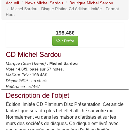
Accueil
News Michel Sardou
Boutique Michel Sardou
Michel Sardou - Disque Platine Cd édition Limitée - Format
Hors
198.48€
Voir l'offre
CD Michel Sardou
Marque (Star/Thème) :
Michel Sardou
Note :
4.6
/5
, basé sur
57
notes.
Meilleur Prix :
198.48
€
Disponibilité :
en stock
Référence :
57467
Description de l'objet
Édition limitée CD Platinum Disc Présentation. Cet article
fantastique sera du plus bel effet affiché sur votre mur.
Normalement vu dans les maisons d'artistes et sur les
murs des sociétés de disques. Ce disque est livré avec
une plaque gravée avec le numéro d'édition limitée.