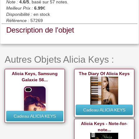
Note :
4.6
/5
, basé sur
57
notes.
Meilleur Prix :
6.99
€
Disponibilité :
en stock
Référence :
57269
Description de l'objet
Autres Objets Alicia Keys :
Alicia Keys, Samsung
The Diary Of Alicia Keys
Galaxie S6...
Cadeau ALICIA KEYS
Cadeau ALICIA KEYS
Alicia Keys - Note-for-
note...