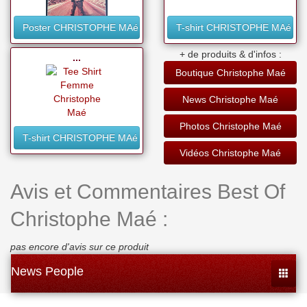
Poster CHRISTOPHE MAé
T-shirt CHRISTOPHE MAé
+ de produits & d'infos :
...
Boutique Christophe Maé
News Christophe Maé
Photos Christophe Maé
T-shirt CHRISTOPHE MAé
Vidéos Christophe Maé
Avis et Commentaires Best Of
Christophe Maé :
pas encore d'avis sur ce produit
News People
Toggle