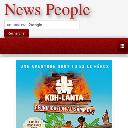
News People
Rechercher
Togg