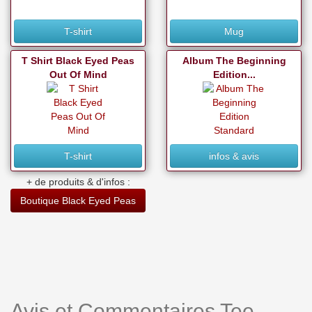
T-shirt
Mug
T Shirt Black Eyed Peas
Album The Beginning
Out Of Mind
Edition...
T-shirt
infos & avis
+ de produits & d'infos :
Boutique Black Eyed Peas
Avis et Commentaires Tee