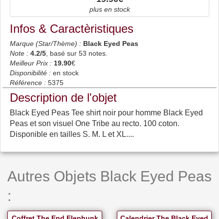
plus en stock
Infos & Caractèristiques
Marque (Star/Thème) :
Black Eyed Peas
Note :
4.2
/5
, basé sur
53
notes.
Meilleur Prix :
19.90
€
Disponibilité :
en stock
Référence :
5375
Description de l'objet
Black Eyed Peas Tee shirt noir pour homme Black Eyed
Peas et son visuel One Tribe au recto. 100 coton.
Disponible en tailles S. M. L et XL....
Autres Objets Black Eyed Peas
:
Coffret The End Elephunk
Calendrier The Black Eyed