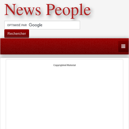
News People
Rechercher
Togg