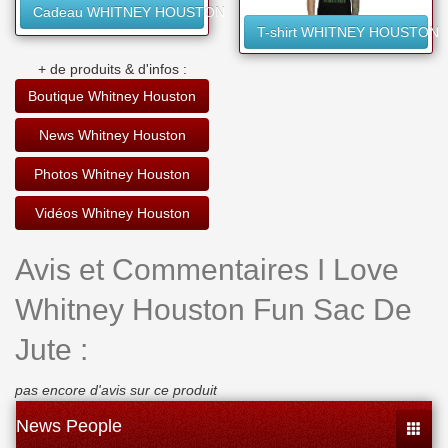
Cadeau WHITNEY HOUSTON
T-shirt WHITNEY HOUSTON
+ de produits & d'infos :
Boutique Whitney Houston
News Whitney Houston
Photos Whitney Houston
Vidéos Whitney Houston
Avis et Commentaires I Love
Whitney Houston Fun Sac De
Jute :
pas encore d'avis sur ce produit
News People
Toggle