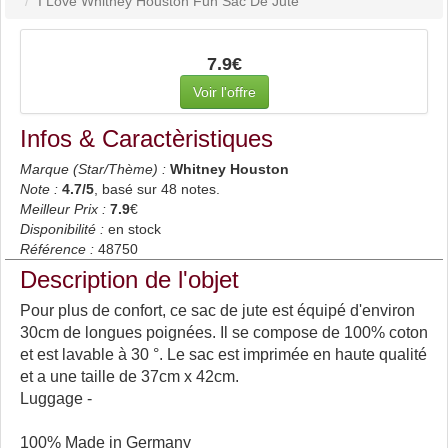
I Love Whitney Houston Fun Sac De Jute
7.9€
Voir l'offre
Infos & Caractèristiques
Marque (Star/Thème) :
Whitney Houston
Note :
4.7
/5
, basé sur
48
notes.
Meilleur Prix :
7.9
€
Disponibilité :
en stock
Référence :
48750
Description de l'objet
Pour plus de confort, ce sac de jute est équipé d'environ
30cm de longues poignées. Il se compose de 100% coton
et est lavable à 30 °. Le sac est imprimée en haute qualité
et a une taille de 37cm x 42cm.
Luggage -
100% Made in Germany