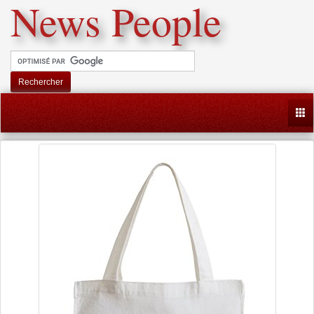
News People
Rechercher
Togg