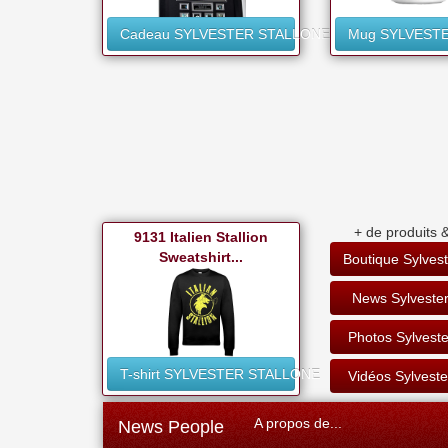
Cadeau SYLVESTER STALLONE
Mug SYLVEST
+ de produits &
9131 Italien Stallion
Sweatshirt...
Boutique Sylvest
News Sylvester
Photos Sylveste
T-shirt SYLVESTER STALLONE
Vidéos Sylveste
A propos de...
News People