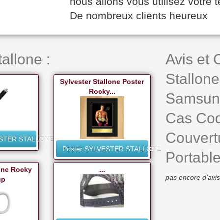
nous allons vous utilisez votr
De nombreux clients heureux
allone :
Avis et
Stallone
Sylvester Stallone Poster
Rocky...
Samsung
Cas Coq
Couvert
ESTER STALLONE
Poster SYLVESTER STALLONE
Portable
lone Rocky
...
pas encore d'avis
up