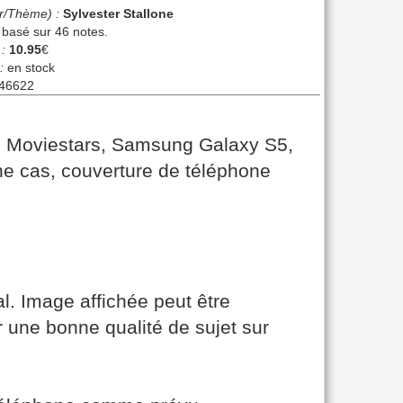
r/Thème) :
Sylvester Stallone
, basé sur
46
notes.
 :
10.95
€
:
en stock
46622
le Moviestars, Samsung Galaxy S5,
ne cas, couverture de téléphone
al. Image affichée peut être
 une bonne qualité de sujet sur