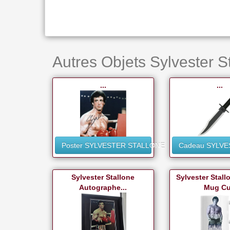
Autres Objets Sylvester St
...
...
Poster SYLVESTER STALLONE
Cadeau SYLV
Sylvester Stallone
Sylvester Stal
Autographe...
Mug C