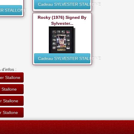
Cadeau SYLVESTER STALLONE
ER STALLONE
Rocky (1976) Signed By
Sylvester...
Cadeau SYLVESTER STALLONE
 d'infos :
er Stallone
 Stallone
r Stallone
r Stallone