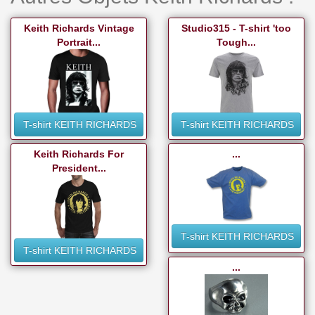
Keith Richards Vintage
Studio315 - T-shirt 'too
Portrait...
Tough...
T-shirt KEITH RICHARDS
T-shirt KEITH RICHARDS
Keith Richards For
...
President...
T-shirt KEITH RICHARDS
T-shirt KEITH RICHARDS
...