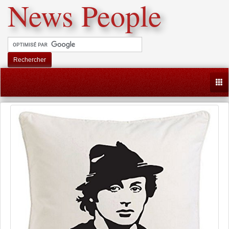
News People
Rechercher
Togg