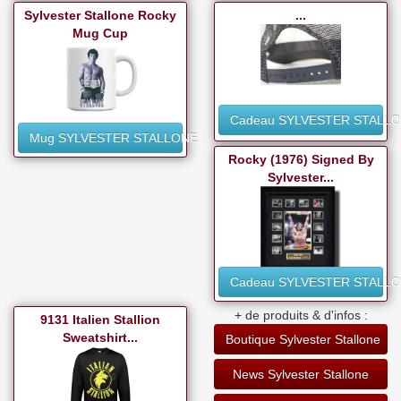
Sylvester Stallone Rocky
...
Mug Cup
Cadeau SYLVESTER STALL
Mug SYLVESTER STALLONE
Rocky (1976) Signed By
Sylvester...
Cadeau SYLVESTER STALL
+ de produits & d'infos :
9131 Italien Stallion
Sweatshirt...
Boutique Sylvester Stallone
News Sylvester Stallone