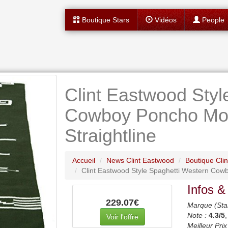
Boutique Stars
Vidéos
People
Clint Eastwood Styl
Cowboy Poncho Mov
Straightline
Accueil
News Clint Eastwood
Boutique Cli
Clint Eastwood Style Spaghetti Western Cowb
Infos &
229.07€
Marque (Sta
Note :
4.3
/5
Voir l'offre
Meilleur Prix