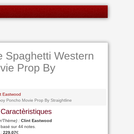
e Spaghetti Western
ie Prop By
nt Eastwood
oy Poncho Movie Prop By Straightline
 Caractèristiques
r/Thème) :
Clint Eastwood
, basé sur
44
notes.
 :
229.07
€