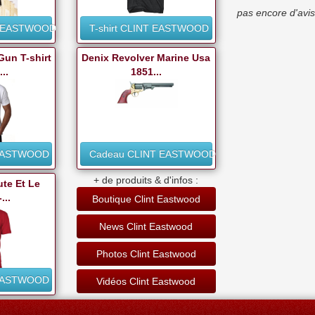
pas encore d'avis
T EASTWOOD
T-shirt CLINT EASTWOOD
Gun T-shirt
Denix Revolver Marine Usa
..
1851...
 EASTWOOD
Cadeau CLINT EASTWOOD
+ de produits & d'infos :
ute Et Le
...
Boutique Clint Eastwood
News Clint Eastwood
Photos Clint Eastwood
 EASTWOOD
Vidéos Clint Eastwood