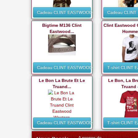
Cadeau CLINT EASTWOOD
Cadeau CLIN
Bigtime M136 Clint
Clint Eastwood 
Eastwood...
Homme.
Cadeau CLINT EASTWOOD
T-shirt CLINT
Le Bon La Brute Et Le
Le Bon, La Br
Truand...
Truand -
Cadeau CLINT EASTWOOD
T-shirt CLINT
A propos de...