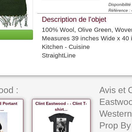
Disponibilité 
Référence :
Description de l'objet
100% Wool, Olive Green, Woven 
Measures 39 inches Wide x 40 
Kitchen - Cuisine
StraightLine
ood :
Avis et
Eastwoo
d Portant
Clint Eastwood - - Clint T-
..
shirt...
Western
Prop By 