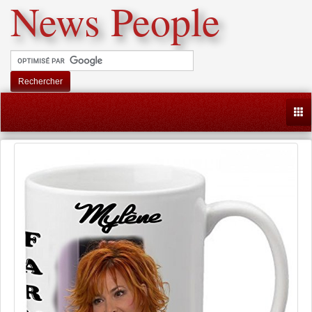
News People
Rechercher
Togg