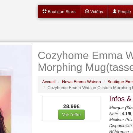
Boutique Stars
Vidéos
People
Cozyhome Emma W
Morphing Mug(tasse
Accueil
News Emma Watson
Boutique Em
Cozyhome Emma Watson Custom Morphing M
Infos &
28.99€
Marque (Sta
Note :
4.1
/5
Voir l'offre
Meilleur Prix
Disponibilité 
Référence :