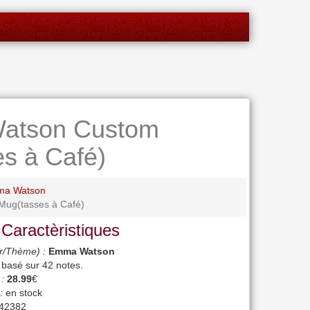
atson Custom
s à Café)
ma Watson
ug(tasses à Café)
 Caractèristiques
r/Thème) :
Emma Watson
, basé sur
42
notes.
 :
28.99
€
:
en stock
42382