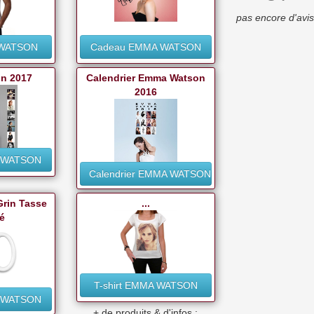
pas encore d'avis
 WATSON
Cadeau EMMA WATSON
n 2017
Calendrier Emma Watson
2016
 WATSON
Calendrier EMMA WATSON
rin Tasse
...
é
T-shirt EMMA WATSON
 WATSON
+ de produits & d'infos :