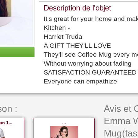
Description de l'objet
It's great for your home and mak
Kitchen -
Harriet Truda
A GIFT THEY'LL LOVE
They'll see Coffee Mug every m
Without worrying about fading
SATISFACTION GUARANTEED - W
Everyone can empathize
on :
Avis et
Emma W
n 1...
...
Mug(tas