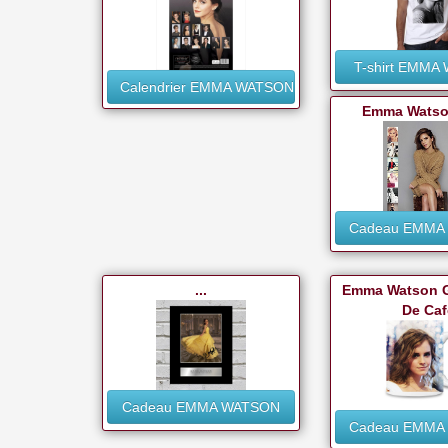
T-shirt EMMA
Calendrier EMMA WATSON
Emma Watso
Cadeau EMMA
...
Emma Watson G
De Caf
Cadeau EMMA WATSON
Cadeau EMMA