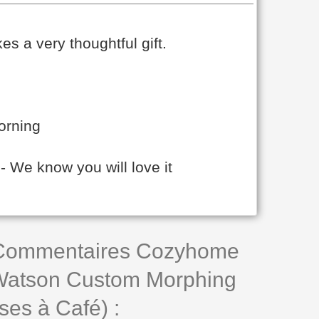
es a very thoughtful gift.
orning
e know you will love it
 Commentaires Cozyhome
atson Custom Morphing
ses à Café) :