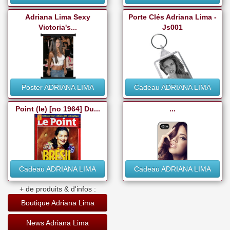
Adriana Lima Sexy
Porte Clés Adriana Lima -
Victoria's...
Js001
Poster ADRIANA LIMA
Cadeau ADRIANA LIMA
Point (le) [no 1964] Du...
...
Cadeau ADRIANA LIMA
Cadeau ADRIANA LIMA
+ de produits & d'infos :
Boutique Adriana Lima
News Adriana Lima