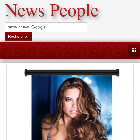
News People
Rechercher
Togg