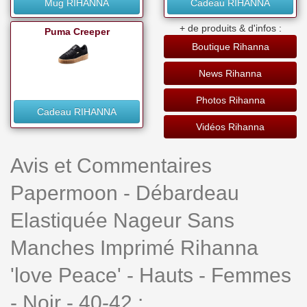
Mug RIHANNA
Cadeau RIHANNA
+ de produits & d'infos :
Puma Creeper
Boutique Rihanna
News Rihanna
Photos Rihanna
Cadeau RIHANNA
Vidéos Rihanna
Avis et Commentaires
Papermoon - Débardeau
Elastiquée Nageur Sans
Manches Imprimé Rihanna
'love Peace' - Hauts - Femmes
- Noir - 40-42 :