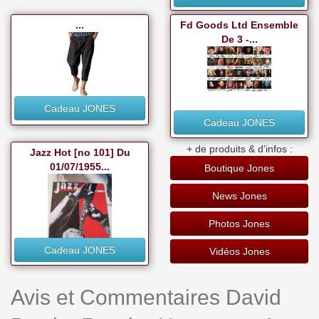
...
Fd Goods Ltd Ensemble
De 3 -...
Cadeau JONES
Cadeau JONES
+ de produits & d'infos :
Jazz Hot [no 101] Du
01/07/1955...
Boutique Jones
News Jones
Photos Jones
Cadeau JONES
Vidéos Jones
Avis et Commentaires David