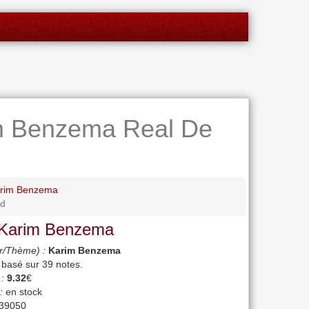
rim Benzema Real De
arim Benzema
id
 Karim Benzema
r/Thème) :
Karim Benzema
, basé sur
39
notes.
 :
9.32
€
:
en stock
39050