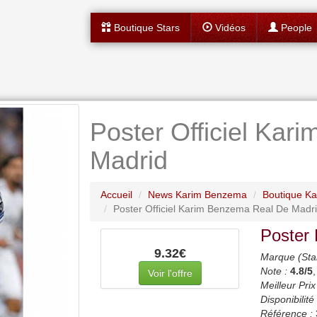
Boutique Stars
Vidéos
People
Poster Officiel Ka
Madrid
Accueil
News Karim Benzema
Boutique K
Poster Officiel Karim Benzema Real De Madr
Poster
9.32€
Marque (Sta
Note :
4.8
/5
Voir l'offre
Meilleur Prix
Disponibilité 
Référence :