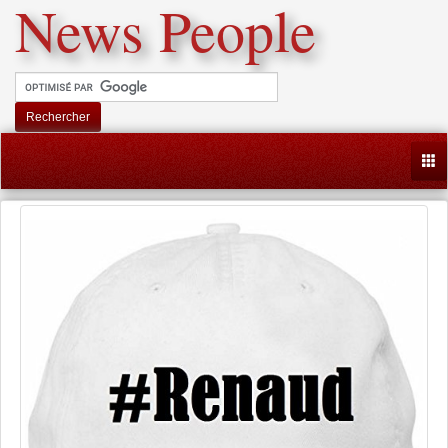
News People
Rechercher
Togg