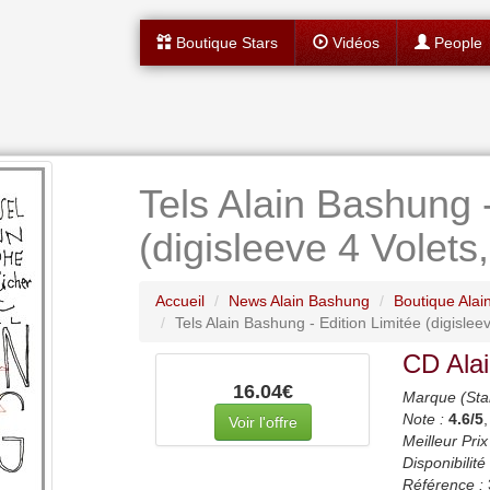
Boutique Stars
Vidéos
People
Tels Alain Bashung -
(digisleeve 4 Volets
Accueil
News Alain Bashung
Boutique Ala
Tels Alain Bashung - Edition Limitée (digislee
CD Ala
16.04€
Marque (Sta
Note :
4.6
/5
Voir l'offre
Meilleur Prix
Disponibilité 
Référence :