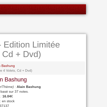
 Edition Limitée
, Cd + Dvd)
in Bashung
ve 4 Volets, Cd + Dvd)
in Bashung
r/Thème) :
Alain Bashung
, basé sur
37
notes.
 :
16.04
€
:
en stock
37137