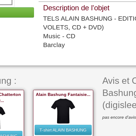
Description de l'objet
TELS ALAIN BASHUNG - EDITI
VOLETS, CD + DVD)
Music - CD
Barclay
ng :
Avis et 
Bashung 
Chatterton
Alain Bashung Fantaisie...
..
(digisle
pas encore d'avis
T-shirt ALAIN BASHUNG