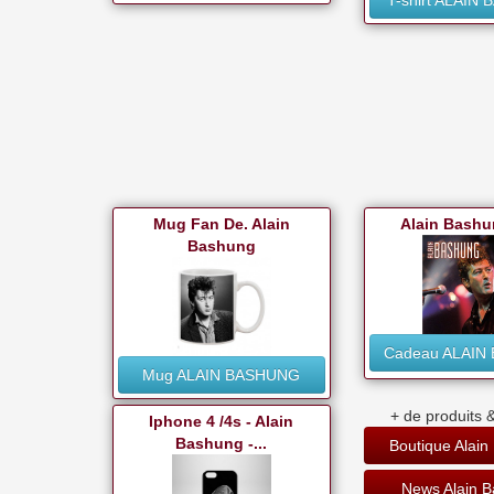
T-shirt ALAIN
Mug Fan De. Alain
Alain Bashu
Bashung
Cadeau ALAIN
Mug ALAIN BASHUNG
+ de produits &
Iphone 4 /4s - Alain
Bashung -...
Boutique Alai
News Alain 