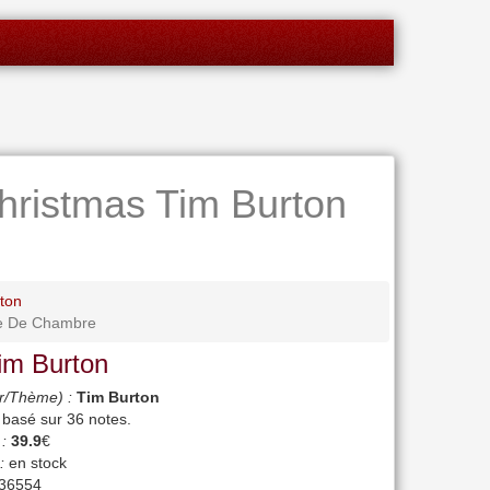
hristmas Tim Burton
ton
be De Chambre
im Burton
r/Thème) :
Tim Burton
, basé sur
36
notes.
 :
39.9
€
:
en stock
36554