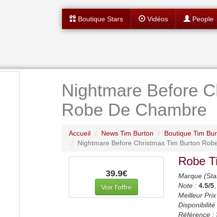
Boutique Stars
Vidéos
People
Nightmare Before C
Robe De Chambre
Accueil
News Tim Burton
Boutique Tim Bur
Nightmare Before Christmas Tim Burton Ro
Robe T
39.9€
Marque (Sta
Note :
4.5
/5
Voir l'offre
Meilleur Prix
Disponibilité 
Référence :