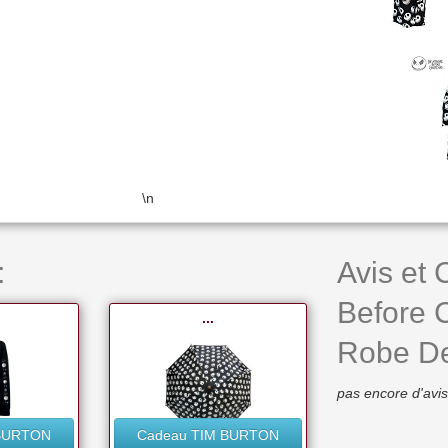
\n
:
Avis et
Before 
...
Robe De
pas encore d'avis
 BURTON
Cadeau TIM BURTON