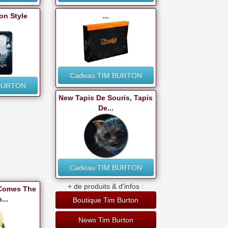
on Style
...
Cadeau TIM BURTON
 BURTON
New Tapis De Souris, Tapis
De...
Cadeau TIM BURTON
+ de produits & d'infos :
 Comes The
...
Boutique Tim Burton
News Tim Burton