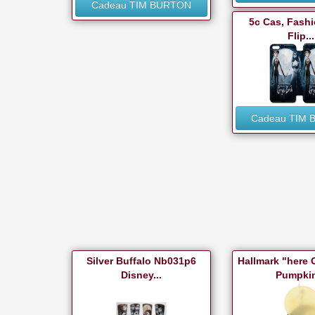
Cadeau TIM BURTON
5c Cas, Fashi
Flip...
Cadeau TIM
Silver Buffalo Nb031p6
Hallmark "here
Disney...
Pumpkin