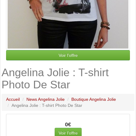
Voir l'offre
Angelina Jolie : T-shirt
Photo De Star
Accueil
News Angelina Jolie
Boutique Angelina Jolie
Angelina Jolie : T-shirt Photo De Star
0€
Voir l'offre