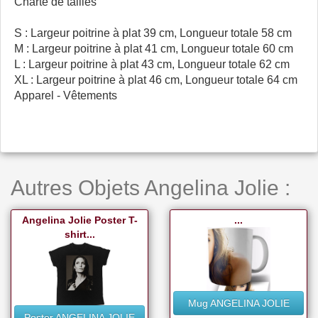
Charte de tailles
S : Largeur poitrine à plat 39 cm, Longueur totale 58 cm
M : Largeur poitrine à plat 41 cm, Longueur totale 60 cm
L : Largeur poitrine à plat 43 cm, Longueur totale 62 cm
XL : Largeur poitrine à plat 46 cm, Longueur totale 64 cm
Apparel - Vêtements
Autres Objets Angelina Jolie :
Angelina Jolie Poster T-
...
shirt...
Mug ANGELINA JOLIE
Poster ANGELINA JOLIE