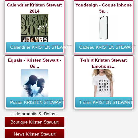
Calendrier Kristen Stewart
Youdesign - Coque Iphone
2014
5s...
Calendrier KRISTEN STEWART
Cadeau KRISTEN STEWART
Equals - Kristen Stewart -
T-shirt Kristen Stewart
Us...
Emotions...
Poster KRISTEN STEWART
T-shirt KRISTEN STEWART
+ de produits & d'infos :
Boutique Kristen Stewart
News Kristen Stewart