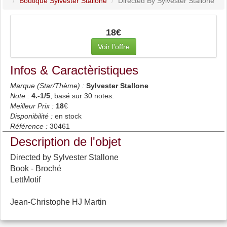
Boutique Sylvester Stallone
Directed By Sylvester Stallone
18€
Voir l'offre
Infos & Caractèristiques
Marque (Star/Thème) :
Sylvester Stallone
Note :
4.-1
/5
, basé sur
30
notes.
Meilleur Prix :
18
€
Disponibilité :
en stock
Référence :
30461
Description de l'objet
Directed by Sylvester Stallone
Book - Broché
LettMotif
Jean-Christophe HJ Martin