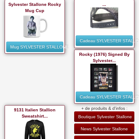
Sylvester Stallone Rocky
...
Mug Cup
Cadeau SYLVESTER STALL
Mug SYLVESTER STALLONE
Rocky (1976) Signed By
Sylvester...
Cadeau SYLVESTER STALL
+ de produits & d'infos :
9131 Italien Stallion
Sweatshirt...
Boutique Sylvester Stallone
News Sylvester Stallone