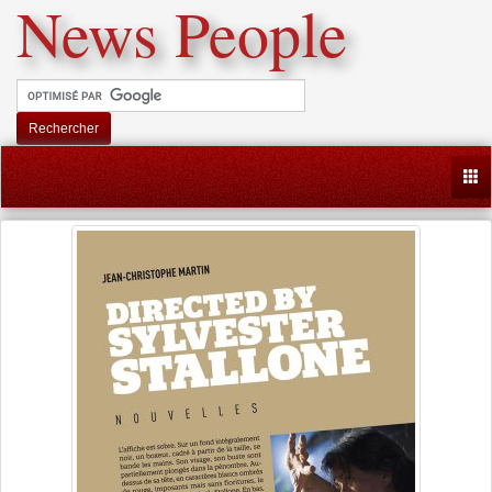
News People
Rechercher
Togg