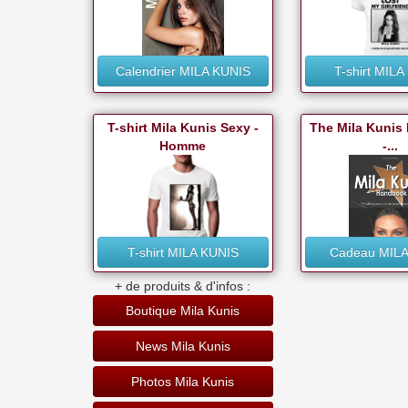
Calendrier MILA KUNIS
T-shirt MIL
T-shirt Mila Kunis Sexy -
The Mila Kunis
Homme
-...
T-shirt MILA KUNIS
Cadeau MILA
+ de produits & d'infos :
Boutique Mila Kunis
News Mila Kunis
Photos Mila Kunis