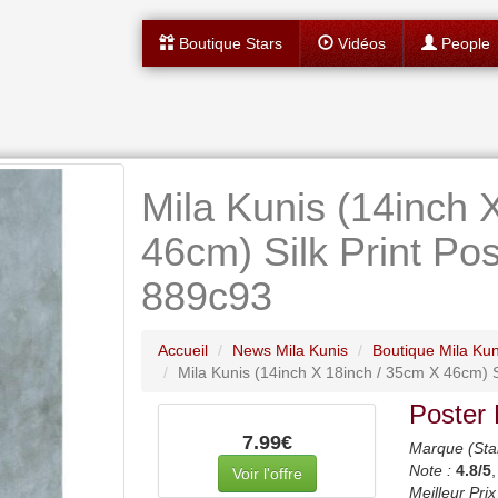
Boutique Stars
Vidéos
People
Mila Kunis (14inch 
46cm) Silk Print Post
889c93
Accueil
News Mila Kunis
Boutique Mila Kun
Mila Kunis (14inch X 18inch / 35cm X 46cm) Si
Poster 
7.99€
Marque (Sta
Note :
4.8
/5
Voir l'offre
Meilleur Prix