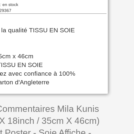
:
en stock
29367
r la qualité TISSU EN SOIE
 35cm x 46cm
é TISSU EN SOIE
etez avec confiance à 100%
arton d'Angleterre
 Commentaires Mila Kunis
 X 18inch / 35cm X 46cm)
t Poster - Soie Affiche -