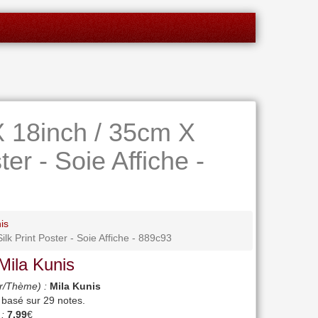
X 18inch / 35cm X
er - Soie Affiche -
is
lk Print Poster - Soie Affiche - 889c93
Mila Kunis
r/Thème) :
Mila Kunis
, basé sur
29
notes.
 :
7.99
€