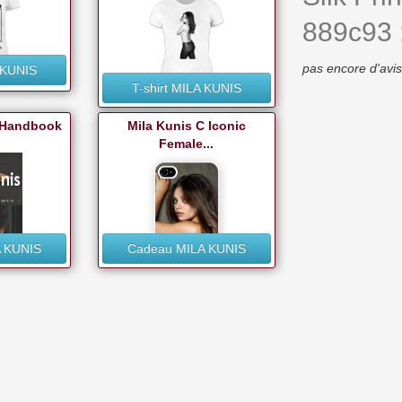
889c93 
pas encore d'avis
A KUNIS
T-shirt MILA KUNIS
 Handbook
Mila Kunis C Iconic
Female...
 KUNIS
Cadeau MILA KUNIS