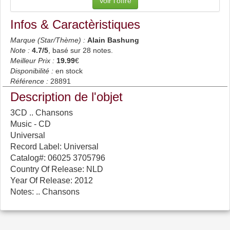
Voir l'offre
Infos & Caractèristiques
Marque (Star/Thème) :
Alain Bashung
Note :
4.7
/5
, basé sur
28
notes.
Meilleur Prix :
19.99
€
Disponibilité :
en stock
Référence :
28891
Description de l'objet
3CD .. Chansons
Music - CD
Universal
Record Label: Universal
Catalog#: 06025 3705796
Country Of Release: NLD
Year Of Release: 2012
Notes: .. Chansons