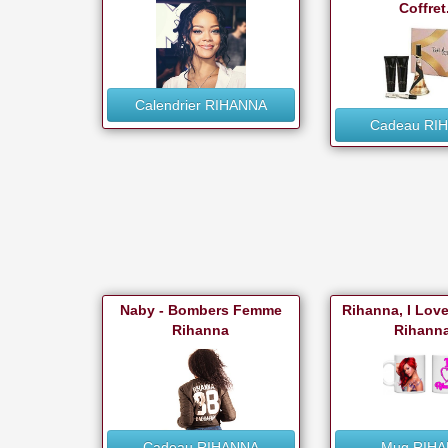
Coffret.
Calendrier RIHANNA
Cadeau RI
Naby - Bombers Femme
Rihanna, I Lov
Rihanna
Rihanna
Cadeau RIHANNA
Mug RIH