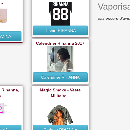
..
Vaporisa
pas encore d'avis
T-shirt RIHANNA
HANNA
Calendrier Rihanna 2017
Calendrier RIHANNA
e Rihanna,
Magic Smoke - Veste
...
Militaire...
ANNA
Cadeau RIHANNA