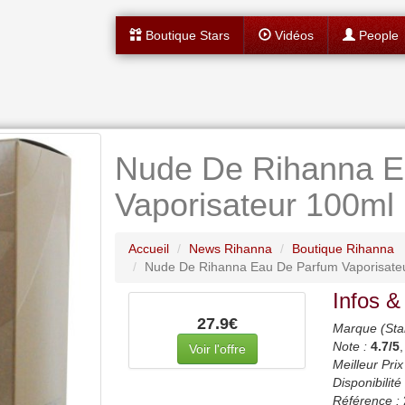
Boutique Stars
Vidéos
People
Nude De Rihanna E
Vaporisateur 100ml
Accueil
News Rihanna
Boutique Rihanna
Nude De Rihanna Eau De Parfum Vaporisate
Infos &
27.9€
Marque (Sta
Note :
4.7
/5
Voir l'offre
Meilleur Prix
Disponibilité 
Référence :