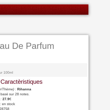
au De Parfum
ur 100ml
 Caractèristiques
r/Thème) :
Rihanna
, basé sur
28
notes.
 :
27.9
€
:
en stock
28758