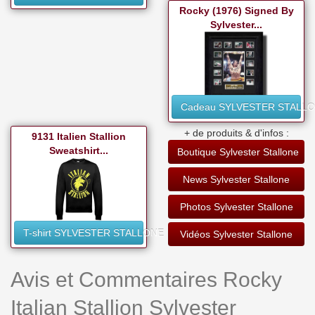
Rocky (1976) Signed By
Sylvester...
Cadeau SYLVESTER STALL
+ de produits & d'infos :
9131 Italien Stallion
Sweatshirt...
Boutique Sylvester Stallone
News Sylvester Stallone
Photos Sylvester Stallone
T-shirt SYLVESTER STALLONE
Vidéos Sylvester Stallone
Avis et Commentaires Rocky
Italian Stallion Sylvester