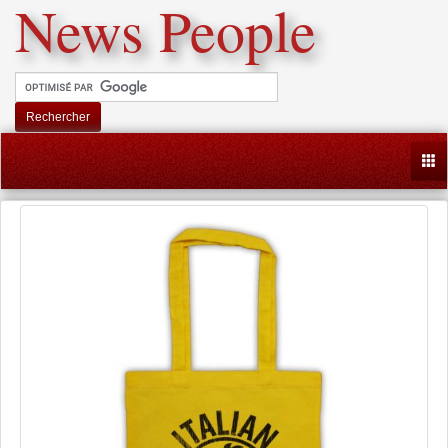
News People
Rechercher
Togg