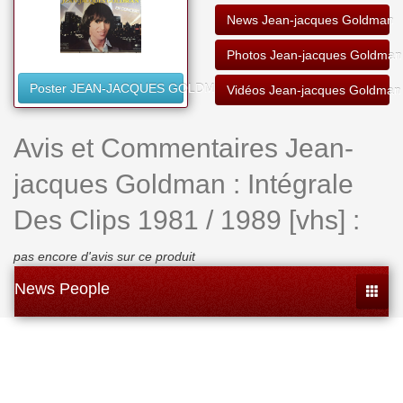
News Jean-jacques Goldman
Photos Jean-jacques Goldman
Poster JEAN-JACQUES GOLDMAN
Vidéos Jean-jacques Goldman
Avis et Commentaires Jean-
jacques Goldman : Intégrale
Des Clips 1981 / 1989 [vhs] :
pas encore d'avis sur ce produit
News People
Toggle