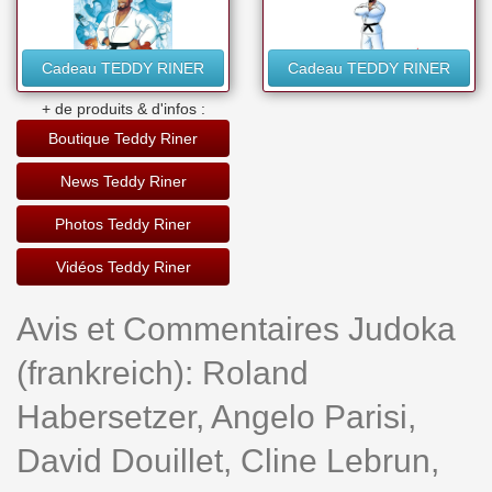
Cadeau TEDDY RINER
Cadeau TEDDY RINER
+ de produits & d'infos :
Boutique Teddy Riner
News Teddy Riner
Photos Teddy Riner
Vidéos Teddy Riner
Avis et Commentaires Judoka
(frankreich): Roland
Habersetzer, Angelo Parisi,
David Douillet, Cline Lebrun,