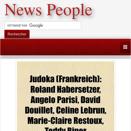
News People
Rechercher
Togg